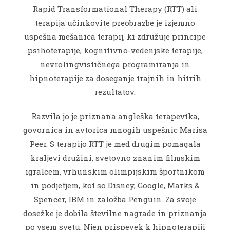
Rapid Transformational Therapy (RTT) ali
terapija učinkovite preobrazbe je izjemno
uspešna mešanica terapij, ki združuje principe
psihoterapije, kognitivno-vedenjske terapije,
nevrolingvističnega programiranja in
hipnoterapije za doseganje trajnih in hitrih
rezultatov.
Razvila jo je priznana angleška terapevtka,
govornica in avtorica mnogih uspešnic Marisa
Peer. S terapijo RTT je med drugim pomagala
kraljevi družini, svetovno znanim filmskim
igralcem, vrhunskim olimpijskim športnikom
in podjetjem, kot so Disney, Google, Marks &
Spencer, IBM in založba Penguin. Za svoje
dosežke je dobila številne nagrade in priznanja
po vsem svetu. Njen prispevek k hipnoterapiji